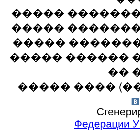
����� ������� 
����� ������� 
����� ��������
����� ������ �
�� �
����� ���� (��
Сгенерир
Федерации 