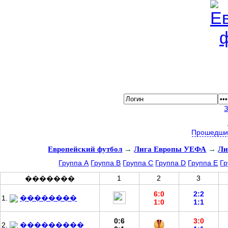
Прошедши
Европейский футбол
→
Лига Европы УЕФА
→
Ли
Группа А
Группа B
Группа C
Группа D
Группа E
Гр
1
2
3
�������
6:0
2:2
1.
��������
1:0
1:1
0:6
3:0
2.
���������