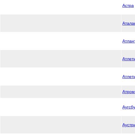
Астра
Атала
Атлан
Атлет
Атлет
Атром
Аугсбу
Аустр