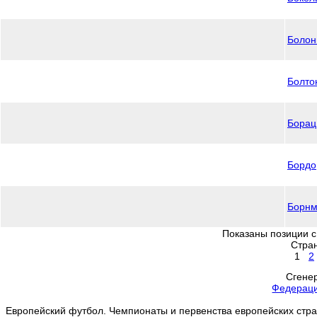
Болон
Болто
Борац
Бордо
Борнм
Показаны позиции с 
Стра
1
2
Сгенер
Федерац
Европейский футбол. Чемпионаты и первенства европейских стран