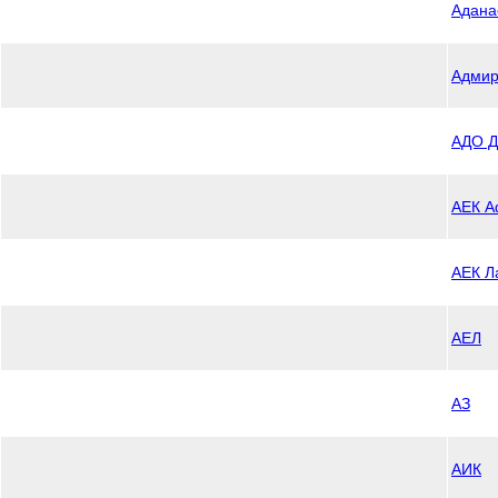
Адана
Адмир
АДО Д
АЕК 
АЕК Л
АЕЛ
АЗ
АИК