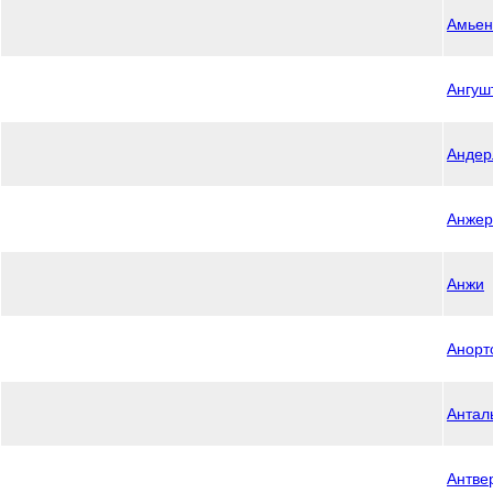
Амьен
Ангуш
Андер
Анжер
Анжи
Анорт
Антал
Антве