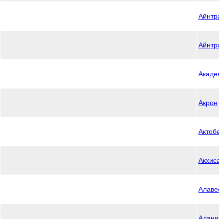
Айнтр
Айнтр
Акаде
Акрон
Актоб
Акхис
Алаве
Алани