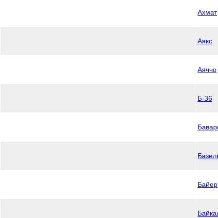
Ахмат
Аякс
Аяччо
Б-36
Бавар
Базел
Байер
Байка