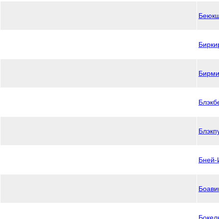
Беюк
Бирки
Бирми
Блэкб
Блэкп
Бней-
Боави
Бокел