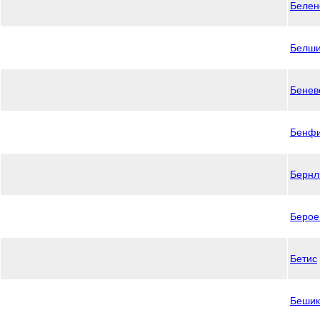
Белен
Белш
Бенев
Бенф
Бернл
Берое
Бетис
Бешик