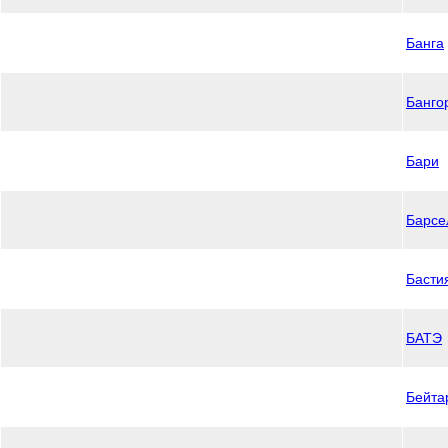
Банга
Банго
Бари
Барсе
Басти
БАТЭ
Бейта