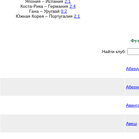
Япония – Испания
2:1
Коста-Рика – Германия
2:4
Гана – Уругвай
0:2
Южная Корея – Португалия
2:1
Фут
Найти клуб:
Аберд
Абери
Аванг
Авеш