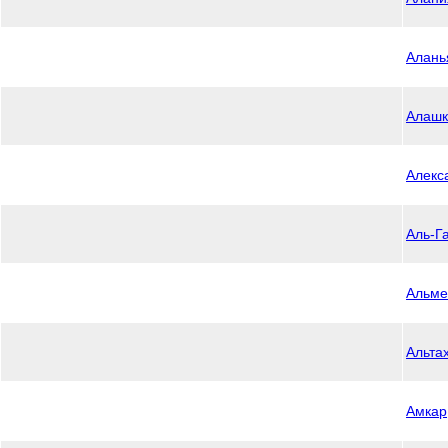
Алань
Алашк
Алекс
Аль-Г
Альме
Альта
Амкар