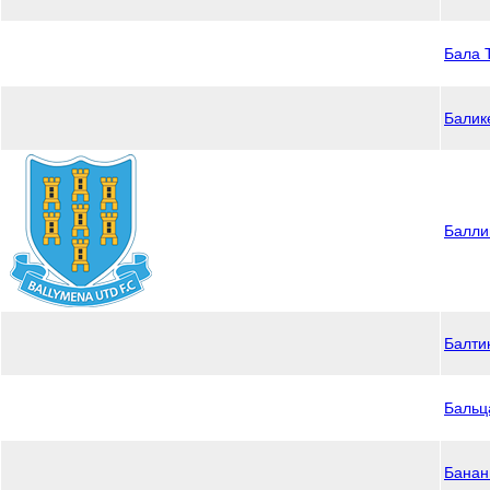
Бала 
Балик
Балли
Балти
Бальц
Банан