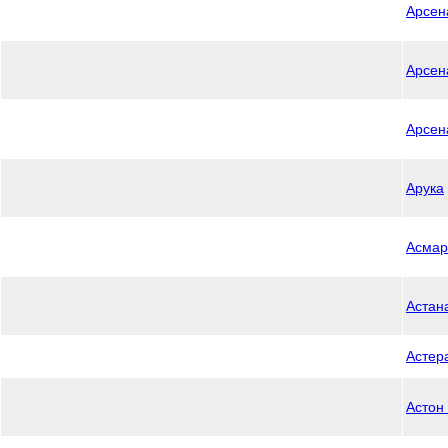
Арсен
Арсен
Арсен
Арука
Асмар
Астан
Астер
Астон