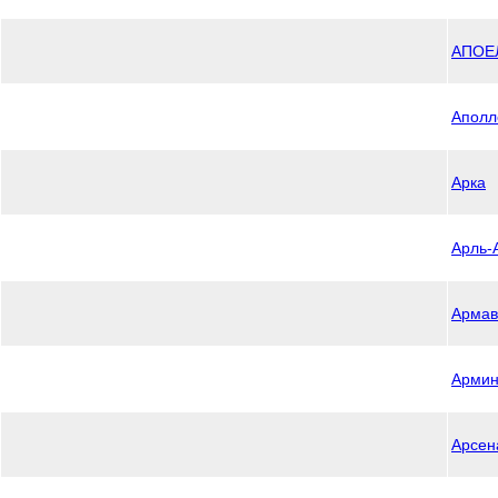
АПОЕ
Аполл
Арка
Арль-
Армав
Армин
Арсен