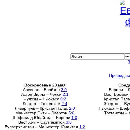
Прошедши
Воскресенье 23 мая
Среда
Арсенал – Брайтон
2:0
Бернли – 
Астон Вилла – Челси
2:1
Вест Бромви
Фулхэм – Ньюкасл
0:2
Кристал Пэл
Лестер – Тоттенхэм
2:4
Эвертон – В
Ливерпуль – Кристал Пэлас
2:0
Ньюкасл – Ше
Манчестер Сити – Эвертон
5:0
Тоттенхэм –
Шеффилд Юнайтед – Бернли
1:0
Вест Хэм – Саутгемптон
3:0
Вулверхэмптон – Манчестер Юнайтед
1:2