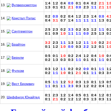
1:4
1:2
0:4
0:0
0:1
0:4
0:2
2:1
1:
13.
Вулверхэмптон
1:3
0:1
0:1
2:1
0:0
2:3
1:1
2:1
1:
0:2
0:0
0:2
0:4
1:2
2:3
1:4
0:0
4:
14.
Кристал Пэлас
0:4
3:1
0:7
1:4
1:1
1:1
1:1
1:3
0:
2:5
2:3
0:2
3:3
0:2
0:3
1:2
1:1
0:
15.
Саутгемптон
0:1
0:9
1:0
1:1
1:1
0:0
2:5
1:3
0:
3:2
2:3
1:1
1:3
1:2
1:1
1:0
0:2
2:
16.
Брайтон
0:1
1:2
1:0
0:0
0:3
2:2
1:2
0:1
1:
0:5
0:1
1:0
0:2
2:4
1:2
0:4
1:0
0:
17.
Бернли
0:2
1:3
0:3
0:3
1:1
0:1
0:1
1:1
0:
0:3
1:2
1:1
0:2
0:2
0:0
0:1
1:1
1:
18.
Фулхэм
0:2
1:1
1:0
0:1
2:1
0:1
1:1
0:3
3:
0:5
1:1
1:2
5:2
0:3
1:3
0:1
1:3
0:
19.
Вест Бромвич
1:1
0:1
1:1
3:3
0:3
1:2
0:2
0:4
1:
0:1
2:3
1:2
1:4
0:5
0:1
0:4
1:2
0:
20.
Шеффилд Юнайтед
0:1
2:1
0:2
1:2
1:2
0:3
1:3
0:3
1: