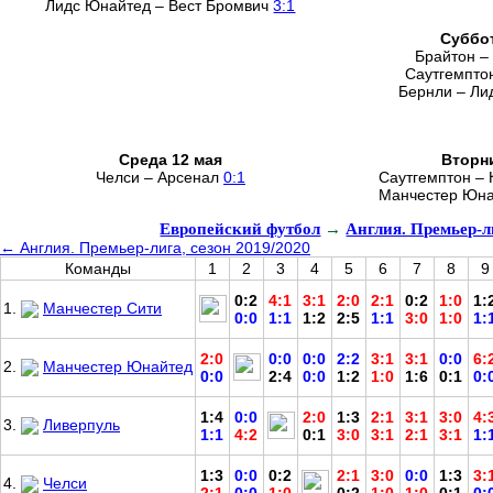
Лидс Юнайтед – Вест Бромвич
3:1
Суббот
Брайтон –
Саутгемпто
Бернли – Л
Среда 12 мая
Вторни
Челси – Арсенал
0:1
Саутгемптон –
Манчестер Юна
Европейский футбол
→
Англия. Премьер-л
← Англия. Премьер-лига, сезон 2019/2020
Команды
1
2
3
4
5
6
7
8
9
0:2
4:1
3:1
2:0
2:1
0:2
1:0
1:
1.
Манчестер Сити
0:0
1:1
1:2
2:5
1:1
3:0
1:0
1:
2:0
0:0
0:0
2:2
3:1
3:1
0:0
6:
2.
Манчестер Юнайтед
0:0
2:4
0:0
1:2
1:0
1:6
0:1
0:
1:4
0:0
2:0
1:3
2:1
3:1
3:0
4:
3.
Ливерпуль
1:1
4:2
0:1
3:0
3:1
2:1
3:1
1:
1:3
0:0
0:2
2:1
3:0
0:0
1:3
3:
4.
Челси