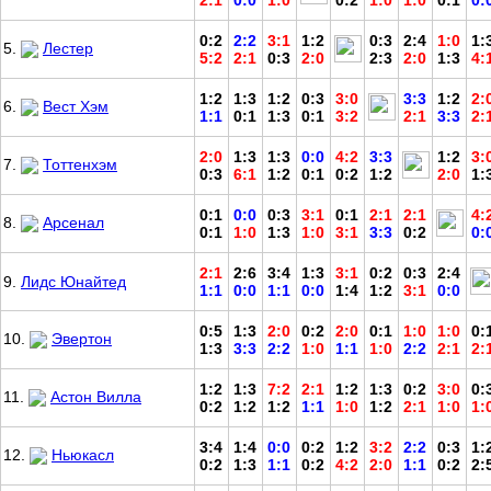
2:1
0:0
1:0
0:2
1:0
1:0
0:1
0:
0:2
2:2
3:1
1:2
0:3
2:4
1:0
1:
5.
Лестер
5:2
2:1
0:3
2:0
2:3
2:0
1:3
4:
1:2
1:3
1:2
0:3
3:0
3:3
1:2
2:
6.
Вест Хэм
1:1
0:1
1:3
0:1
3:2
2:1
3:3
2:
2:0
1:3
1:3
0:0
4:2
3:3
1:2
3:
7.
Тоттенхэм
0:3
6:1
1:2
0:1
0:2
1:2
2:0
1:
0:1
0:0
0:3
3:1
0:1
2:1
2:1
4:
8.
Арсенал
0:1
1:0
1:3
1:0
3:1
3:3
0:2
0:
2:1
2:6
3:4
1:3
3:1
0:2
0:3
2:4
9.
Лидс Юнайтед
1:1
0:0
1:1
0:0
1:4
1:2
3:1
0:0
0:5
1:3
2:0
0:2
2:0
0:1
1:0
1:0
0:
10.
Эвертон
1:3
3:3
2:2
1:0
1:1
1:0
2:2
2:1
2:
1:2
1:3
7:2
2:1
1:2
1:3
0:2
3:0
0:
11.
Астон Вилла
0:2
1:2
1:2
1:1
1:0
1:2
2:1
1:0
1:
3:4
1:4
0:0
0:2
1:2
3:2
2:2
0:3
1:
12.
Ньюкасл
0:2
1:3
1:1
0:2
4:2
2:0
1:1
0:2
2: