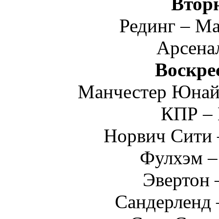
Втор
Рединг – М
Арсена
Воскре
Манчестер Юнай
КПР –
Норвич Сити 
Фулхэм –
Эвертон 
Сандерленд 