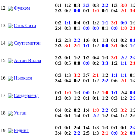
0:1
1:2
0:3
3:3
0:3
2:2
1:3
3:0
1:
12.
Фулхэм
2:3
0:2
0:0
0:1
1:0
0:1
0:4
2:1
3:
0:2
1:1
0:4
0:1
1:2
1:1
3:1
0:0
1:
13.
Сток Сити
2:4
0:3
0:1
0:0
0:0
0:1
0:0
1:0
2:
1:2
2:3
2:2
1:6
0:1
1:3
0:1
0:2
0:
14.
Саутгемптон
2:3
3:1
2:1
1:1
1:2
0:0
3:1
0:3
1:
2:3
0:1
1:2
1:2
0:4
1:3
3:1
2:2
2:
15.
Астон Вилла
0:3
0:5
0:8
0:0
0:2
3:3
1:2
1:1
2:
0:3
1:3
3:2
3:7
2:1
1:2
1:1
1:1
0:
16.
Ньюкасл
3:4
0:4
0:2
0:1
1:2
2:2
0:6
2:1
1:
0:1
1:0
1:3
0:0
1:2
1:0
1:1
2:4
0:
17.
Сандерленд
1:3
0:3
1:2
0:1
0:1
1:2
0:3
1:2
2:
0:4
0:2
0:2
1:4
1:0
2:2
0:3
3:2
1:
18.
Уиган
0:4
0:1
1:4
0:1
2:2
1:2
0:4
1:2
2:
0:1
0:1
2:4
1:4
1:3
1:3
0:1
0:1
2:
19.
Рединг
3:4
0:2
2:2
2:5
1:3
2:1
0:0
3:2
0: