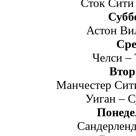
Сток Сити
Субб
Астон Ви
Сре
Челси –
Втор
Манчестер Сит
Уиган – 
Понеде
Сандерленд