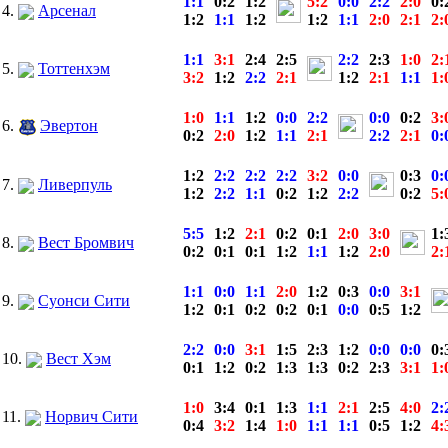
1:1
0:2
1:2
5:2
0:0
2:2
2:0
0:
4.
Арсенал
1:2
1:1
1:2
1:2
1:1
2:0
2:1
2:
1:1
3:1
2:4
2:5
2:2
2:3
1:0
2:
5.
Тоттенхэм
3:2
1:2
2:2
2:1
1:2
2:1
1:1
1:
1:0
1:1
1:2
0:0
2:2
0:0
0:2
3:
6.
Эвертон
0:2
2:0
1:2
1:1
2:1
2:2
2:1
0:
1:2
2:2
2:2
2:2
3:2
0:0
0:3
0:
7.
Ливерпуль
1:2
2:2
1:1
0:2
1:2
2:2
0:2
5:
5:5
1:2
2:1
0:2
0:1
2:0
3:0
1:
8.
Вест Бромвич
0:2
0:1
0:1
1:2
1:1
1:2
2:0
2:
1:1
0:0
1:1
2:0
1:2
0:3
0:0
3:1
9.
Суонси Сити
1:2
0:1
0:2
0:2
0:1
0:0
0:5
1:2
2:2
0:0
3:1
1:5
2:3
1:2
0:0
0:0
0:
10.
Вест Хэм
0:1
1:2
0:2
1:3
1:3
0:2
2:3
3:1
1:
1:0
3:4
0:1
1:3
1:1
2:1
2:5
4:0
2:
11.
Норвич Сити
0:4
3:2
1:4
1:0
1:1
1:1
0:5
1:2
4: