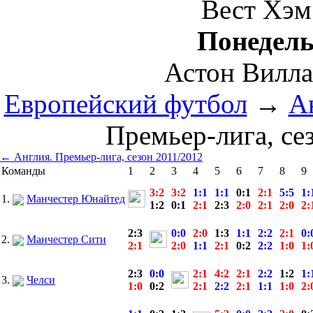
Вест Хэм
Понедель
Астон Вилла
Европейский футбол
→
А
Премьер-лига, се
← Англия. Премьер-лига, сезон 2011/2012
Команды
1
2
3
4
5
6
7
8
9
3:2
3:2
1:1
1:1
0:1
2:1
5:5
1:
1.
Манчестер Юнайтед
1:2
0:1
2:1
2:3
2:0
2:1
2:0
2:
2:3
0:0
2:0
1:3
1:1
2:2
2:1
0:
2.
Манчестер Сити
2:1
2:0
1:1
2:1
0:2
2:2
1:0
1:
2:3
0:0
2:1
4:2
2:1
2:2
1:2
1:
3.
Челси
1:0
0:2
2:1
2:2
2:1
1:1
1:0
2: