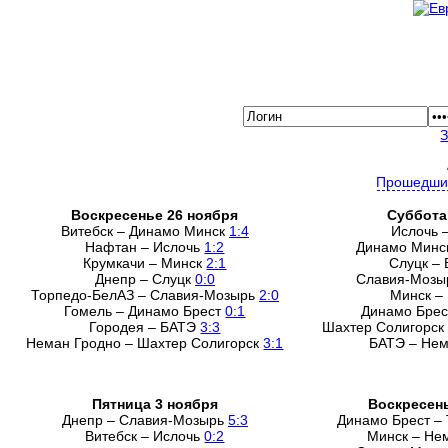
Прошедши
Воскресенье 26 ноября
Суббота
Витебск – Динамо Минск
1:4
Ислочь 
Нафтан – Ислочь
1:2
Динамо Минс
Крумкачи – Минск
2:1
Слуцк –
Днепр – Слуцк
0:0
Славия-Мозы
Торпедо-БелАЗ – Славия-Мозырь
2:0
Минск –
Гомель – Динамо Брест
0:1
Динамо Брес
Городея – БАТЭ
3:3
Шахтер Солигорск
Неман Гродно – Шахтер Солигорск
3:1
БАТЭ – Не
Пятница 3 ноября
Воскресень
Днепр – Славия-Мозырь
5:3
Динамо Брест –
Витебск – Ислочь
0:2
Минск – Не