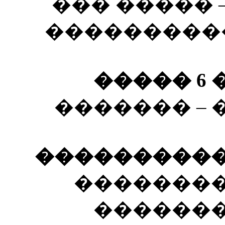
��� ����� 
����������
����� 6 �
������� –
����������� 
��������
�������