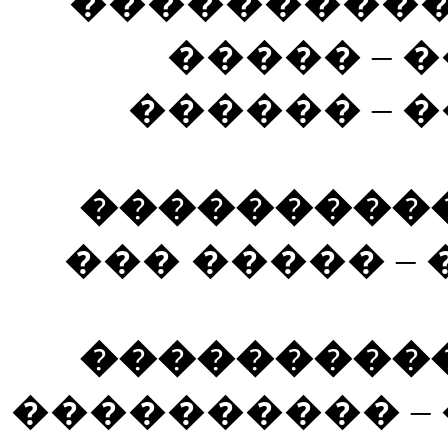
����������
����� – 
������ – 
����������� 
��� ����� –
����������� 
���������� –