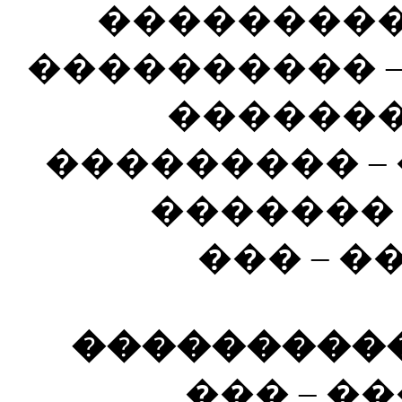
���������
���������� 
�������
��������� –
������� 
��� – 
����������� 
��� – �