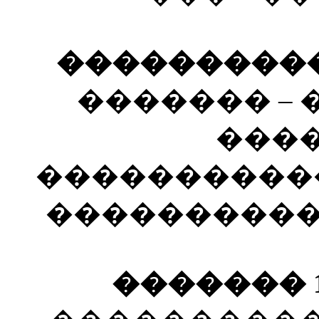
����������� 
������� –
����
�����������
�����������
������� 19