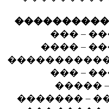
����������� 
��� – �
���� – �
�����������
��� – �
����� 
������� – 