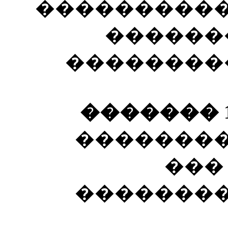
����������
�������
���������
������� 12
��������
���
��������