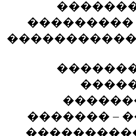
�������
��������� 
�����������
�������
�����
�������
������� – 
����������