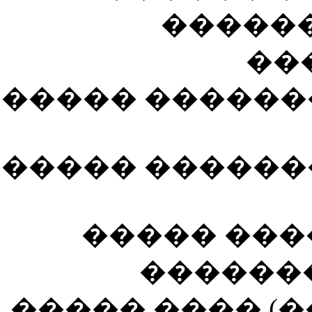
������
���
����� ������
����� ������
����� ����
������� 
����� ���� (��