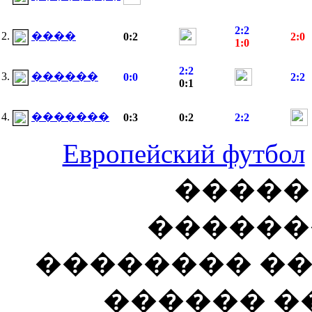
2:2
2.
����
0:2
2:0
1:0
2:2
3.
������
0:0
2:2
0:1
4.
�������
0:3
0:2
2:2
Европейский футбол
����� 
�������
�������� ��
������ ��