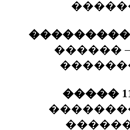
������
�����������
������ 
�������
����� 11
��������
������