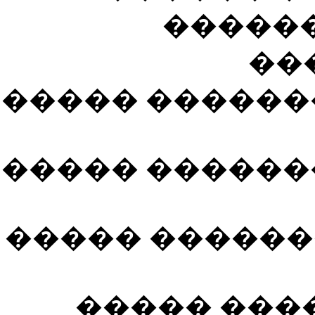
������
���
����� ������
����� ������
����� ������
����� �����