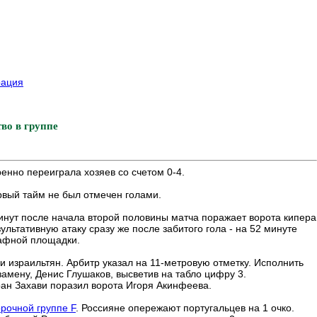
рация
во в группе
нно переиграла хозяев со счетом 0-4.
рвый тайм не был отмечен голами.
минут после начала второй половины матча поражает ворота кипера
ьтативную атаку сразу же после забитого гола - на 52 минуте
рафной площадки.
 израильтян. Арбитр указал на 11-метровую отметку. Исполнить
амену, Денис Глушаков, высветив на табло цифру 3.
ан Захави поразил ворота Игоря Акинфеева.
рочной группе F
. Россияне опережают португальцев на 1 очко.