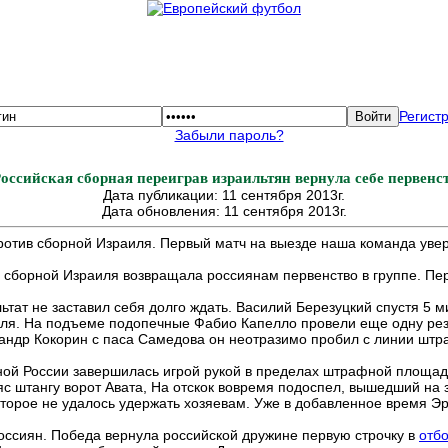
Регист
Забыли пароль?
ссийская сборная переиграв израильтян вернула себе первенст
Дата публикации: 11 сентября 2013г.
Дата обновления: 11 сентября 2013г.
отив сборной Израиля. Первый матч на выезде наша команда увере
сборной Израиля возвращала россиянам первенство в группе. Пе
ьтат не заставил себя долго ждать. Василий Березуцкий спустя 5 
оля. На подъеме подопечные Фабио Капелло провели еще одну резул
андр Кокорин с паса Самедова он неотразимо пробил с линии шт
ной России завершилась игрой рукой в пределах штрафной площади
с штангу ворот Авата, На отскок вовремя подоспел, вышедший на з
торое не удалось удержать хозяевам. Уже в добавленное время Эр
Россиян. Победа вернула российcкой дружине первую строчку в
отбо