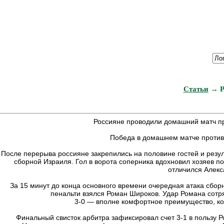
Статьи
→ Ро
Россияне проводили домашний матч пр
Победа в домашнем матче против 
После перерыва россияне закрепились на половине гостей и резул
сборной Израиля. Гол в ворота соперника вдохновил хозяев п
отличился Алекс
За 15 минут до конца основного времени очередная атака сбор
пенальти взялся Роман Широков. Удар Романа сотря
3-0 — вполне комфортное преимущество, ко
Финальный свисток арбитра зафиксировал счет 3-1 в пользу 