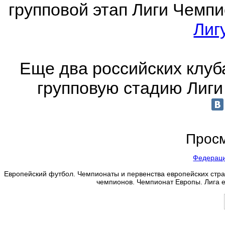
групповой этап Лиги Чемпи
Лиг
Еще два российских клуба
групповую стадию Лиги
Просм
Федерац
Европейский футбол. Чемпионаты и первенства европейских стран
чемпионов. Чемпионат Европы. Лига 