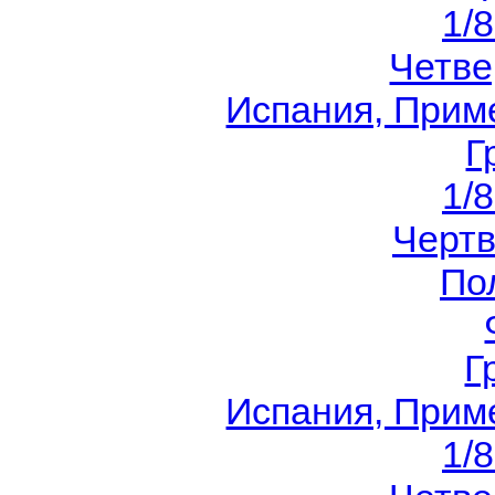
1/
Четв
Испания, Приме
Г
1/
Черт
По
Г
Испания, Приме
1/